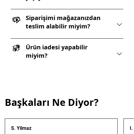
Siparişimi mağazanızdan
teslim alabilir miyim?
Ürün iadesi yapabilir
miyim?
Başkaları Ne Diyor?
S. Yilmaz
I.