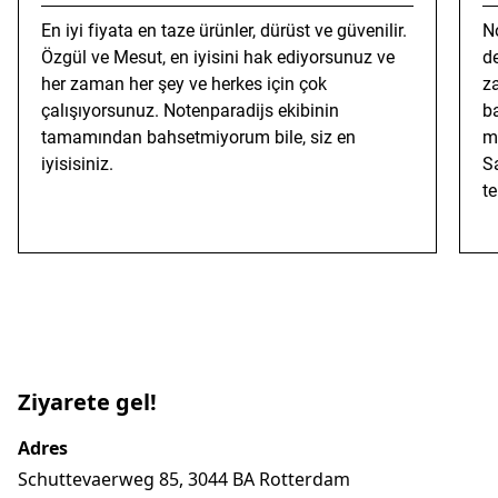
En iyi fiyata en taze ürünler, dürüst ve güvenilir.
N
Özgül ve Mesut, en iyisini hak ediyorsunuz ve
d
her zaman her şey ve herkes için çok
z
çalışıyorsunuz. Notenparadijs ekibinin
ba
tamamından bahsetmiyorum bile, siz en
m
iyisisiniz.
S
te
Ziyarete gel!
Adres